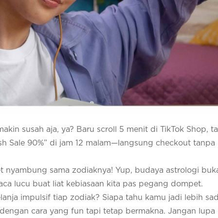
makin susah aja, ya? Baru scroll 5 menit di TikTok Shop, t
lash Sale 90%” di jam 12 malam—langsung checkout tanpa 
nget nyambung sama zodiaknya! Yup, budaya astrologi bu
 kaca lucu buat liat kebiasaan kita pas pegang dompet.
anja impulsif tiap zodiak? Siapa tahu kamu jadi lebih sada
dengan cara yang fun tapi tetap bermakna. Jangan lupa d