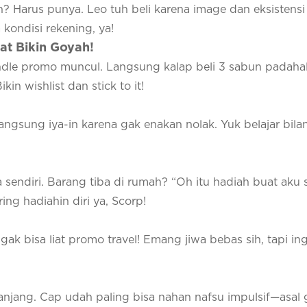
n? Harus punya. Leo tuh beli karena image dan eksistensi
 kondisi rekening, ya!
at Bikin Goyah!
undle promo muncul. Langsung kalap beli 3 sabun padah
in wishlist dan stick to it!
langsung iya-in karena gak enakan nolak. Yuk belajar bil
a sendiri. Barang tiba di rumah?
“Oh itu hadiah buat aku s
ing hadiahin diri ya, Scorp!
gak bisa liat promo travel! Emang jiwa bebas sih, tapi ing
anjang. Cap udah paling bisa nahan nafsu impulsif—asal 