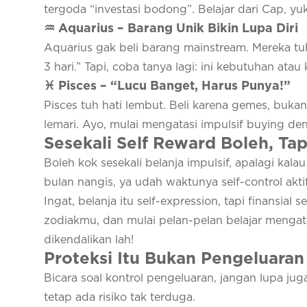
tergoda “investasi bodong”. Belajar dari Cap, yuk
♒ Aquarius – Barang Unik Bikin Lupa Diri
Aquarius gak beli barang mainstream. Mereka tuh
3 hari.”
Tapi, coba tanya lagi: ini kebutuhan ata
♓ Pisces – “Lucu Banget, Harus Punya!”
Pisces tuh hati lembut. Beli karena gemes, buk
lemari. Ayo, mulai mengatasi impulsif buying de
Sesekali Self Reward Boleh, Ta
Boleh kok sesekali belanja impulsif, apalagi kala
bulan nangis, ya udah waktunya self-control aktif
Ingat, belanja itu self-expression, tapi finansial 
zodiakmu, dan mulai pelan-pelan belajar mengata
dikendalikan lah!
Proteksi Itu Bukan Pengeluaran 
Bicara soal kontrol pengeluaran, jangan lupa ju
tetap ada risiko tak terduga.