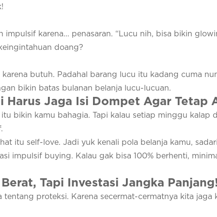
!
 impulsif karena... penasaran.
“Lucu nih, bisa bikin glow
u keingintahuan doang?
an karena butuh. Padahal barang lucu itu kadang cuma n
ngan bikin batas bulanan belanja lucu-lucuan.
pi Harus Jaga Isi Dompet Agar Tetap
u itu bikin kamu bahagia. Tapi kalau setiap minggu kalap 
.
sehat itu self-love. Jadi yuk kenali pola belanja kamu, sada
si impulsif buying. Kalau gak bisa 100% berhenti, minim
Berat, Tapi Investasi Jangka Panjang
ga tentang proteksi. Karena secermat-cermatnya kita jaga