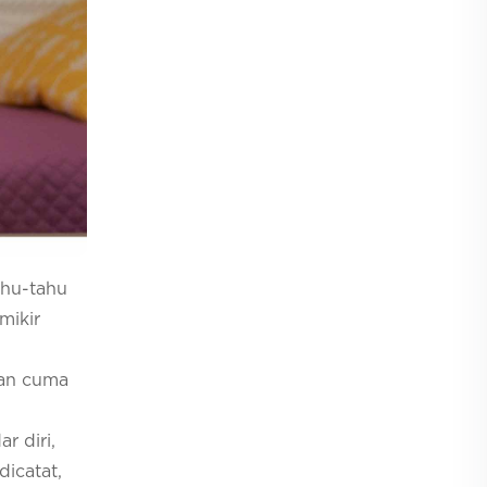
ahu-tahu
mikir
kan cuma
r diri,
icatat,