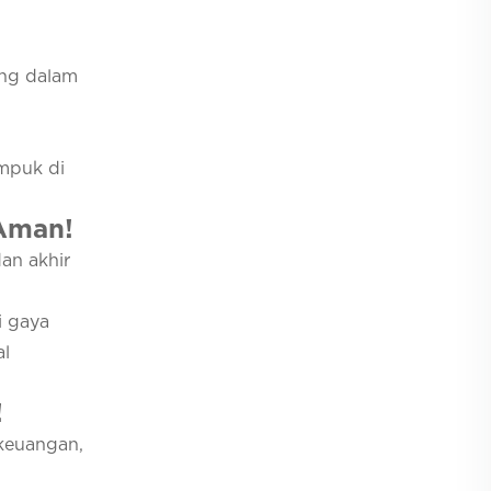
ing dalam
umpuk di
 Aman!
dan akhir
ri gaya
al
!
 keuangan,