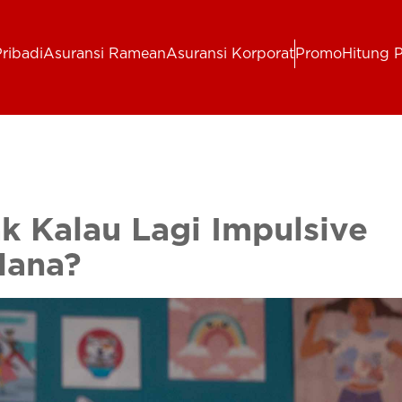
ribadi
Asuransi Ramean
Asuransi Korporat
Promo
Hitung 
 Kalau Lagi Impulsive
Mana?