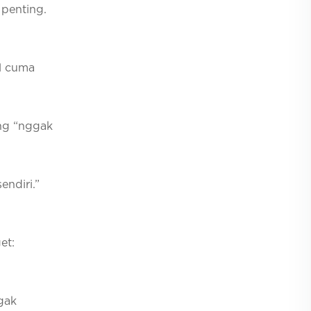
 penting.
al cuma
ang “nggak
endiri.”
et:
gak