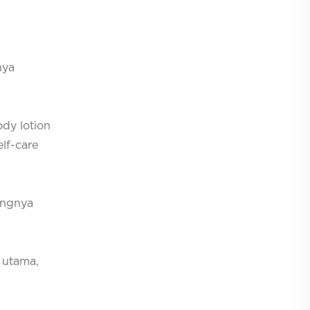
nya
dy lotion
lf-care
angnya
n utama,