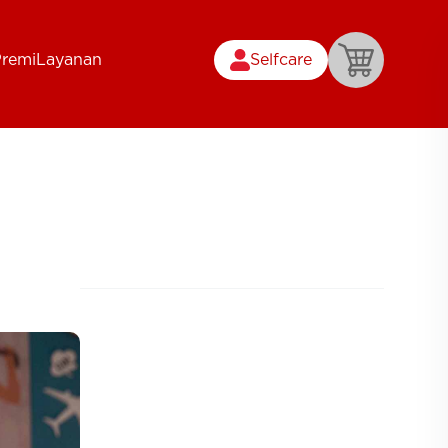
Premi
Layanan
Selfcare