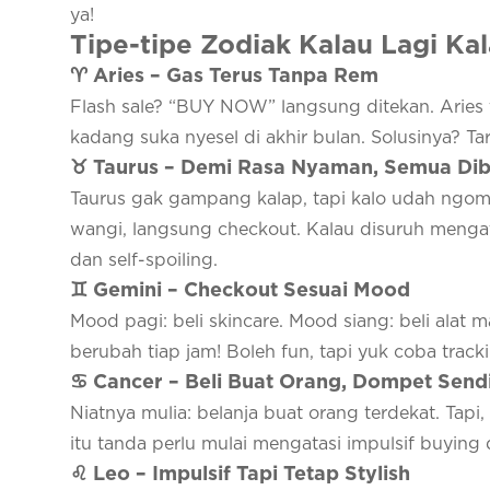
ya!
Tipe-tipe Zodiak Kalau Lagi Kal
♈ Aries – Gas Terus Tanpa Rem
Flash sale? “BUY NOW” langsung ditekan. Aries 
kadang suka nyesel di akhir bulan. Solusinya? Tar
♉ Taurus – Demi Rasa Nyaman, Semua Dib
Taurus gak gampang kalap, tapi kalo udah ngomo
wangi, langsung checkout. Kalau disuruh mengatas
dan self-spoiling.
♊ Gemini – Checkout Sesuai Mood
Mood pagi: beli skincare. Mood siang: beli alat
berubah tiap jam! Boleh fun, tapi yuk coba track
♋ Cancer – Beli Buat Orang, Dompet Sendi
Niatnya mulia: belanja buat orang terdekat. Tapi,
itu tanda perlu mulai mengatasi impulsif buying da
♌ Leo – Impulsif Tapi Tetap Stylish