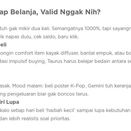
ap Belanja, Valid Nggak Nih?
tuh gak mikir dua kali. Semangatnya 1000%, tapi sayang
ik napas dulu, cek saldo, baru klik.
eli
ngin comfort item kayak diffuser, bantal empuk, atau bo
i impulsif buying, Taurus harus belajar bedain antara se
 masak. Mood malam: beli poster K-Pop. Gemini tuh keranj
ing pengeluaran biar gak boncos terus.
ri Lupa
 kalo setiap hari beli ‘hadiah kecil’ sampai lupa kebutuha
n lebih realistis soal prioritas.