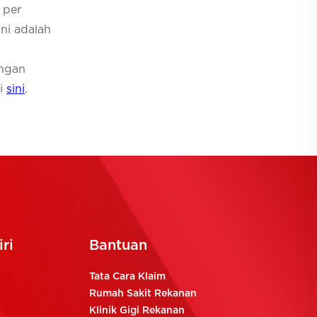
 per
ini adalah
angan
di
sini
.
ri
Bantuan
Tata Cara Klaim
Rumah Sakit Rekanan
Klinik Gigi Rekanan