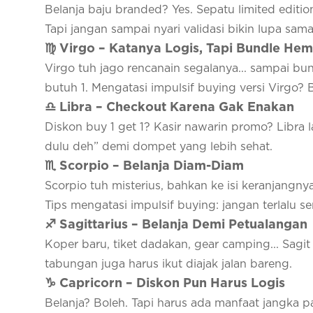
Belanja baju branded? Yes. Sepatu limited editio
Tapi jangan sampai nyari validasi bikin lupa sama
♍ Virgo – Katanya Logis, Tapi Bundle Hem
Virgo tuh jago rencanain segalanya... sampai b
butuh 1. Mengatasi impulsif buying versi Virgo? Bik
♎ Libra – Checkout Karena Gak Enakan
Diskon buy 1 get 1? Kasir nawarin promo? Libra 
dulu deh” demi dompet yang lebih sehat.
♏ Scorpio – Belanja Diam-Diam
Scorpio tuh misterius, bahkan ke isi keranjangny
Tips mengatasi impulsif buying: jangan terlalu ser
♐ Sagittarius – Belanja Demi Petualangan
Koper baru, tiket dadakan, gear camping... Sagit 
tabungan juga harus ikut diajak jalan bareng.
♑ Capricorn – Diskon Pun Harus Logis
Belanja? Boleh. Tapi harus ada manfaat jangka p