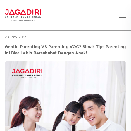
28 May 2025
Beranda
Gentle Parenting VS Parenting VOC? Simak Tips Parenting
Asuransi Pribadi
Ini Biar Lebih Bersahabat Dengan Anak!
Sehat
Asuransi Ramean
Aman
Jaga Konser
Jiwa
Asuransi Korporat
Jaga Liburan
Gigi
Asuransi Jiwa
Jaga Aman Instan
Oto
Asuransi Kecelakaan
Jaga Gamers
Lifestyle
Asuransi Kesehatan
Promo
Hitung Premi
Layanan