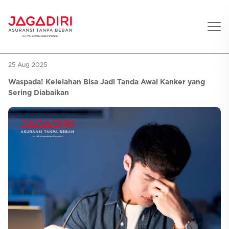
25 Aug 2025
Beranda
Waspada! Kelelahan Bisa Jadi Tanda Awal Kanker yang
Asuransi Pribadi
Sering Diabaikan
Sehat
Asuransi Ramean
Aman
Jaga Konser
Jiwa
Asuransi Korporat
Jaga Liburan
Gigi
Asuransi Jiwa
Jaga Aman Instan
Oto
Asuransi Kecelakaan
Jaga Gamers
Lifestyle
Asuransi Kesehatan
Promo
Hitung Premi
Layanan