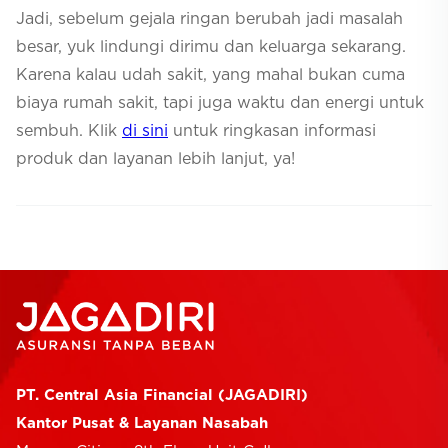
Jadi, sebelum gejala ringan berubah jadi masalah
besar, yuk lindungi dirimu dan keluarga sekarang.
Karena kalau udah sakit, yang mahal bukan cuma
biaya rumah sakit, tapi juga waktu dan energi untuk
sembuh. Klik
di sini
untuk ringkasan informasi
produk dan layanan lebih lanjut, ya!
PT. Central Asia Financial (JAGADIRI)
Kantor Pusat & Layanan Nasabah