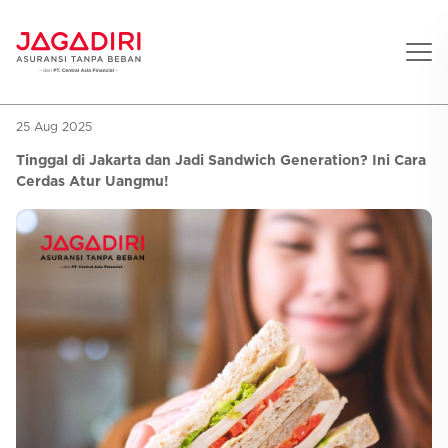
25 Aug 2025
Beranda
Tinggal di Jakarta dan Jadi Sandwich Generation? Ini Cara
Asuransi Pribadi
Cerdas Atur Uangmu!
Sehat
Asuransi Ramean
Aman
Jaga Konser
Jiwa
Asuransi Korporat
Jaga Liburan
Gigi
Asuransi Jiwa
Jaga Aman Instan
Oto
Asuransi Kecelakaan
Jaga Gamers
Lifestyle
Asuransi Kesehatan
Promo
Hitung Premi
Layanan