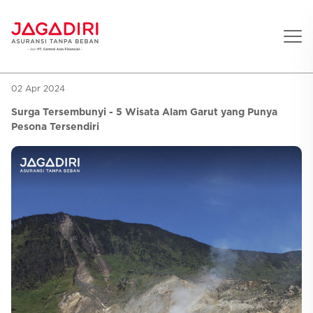
02 Apr 2024
Beranda
Surga Tersembunyi - 5 Wisata Alam Garut yang Punya
Asuransi Pribadi
Pesona Tersendiri
Sehat
Asuransi Ramean
Aman
Jaga Konser
Jiwa
Asuransi Korporat
Jaga Liburan
Gigi
Asuransi Jiwa
Jaga Aman Instan
Oto
Asuransi Kecelakaan
Jaga Gamers
Lifestyle
Asuransi Kesehatan
Promo
Hitung Premi
Layanan