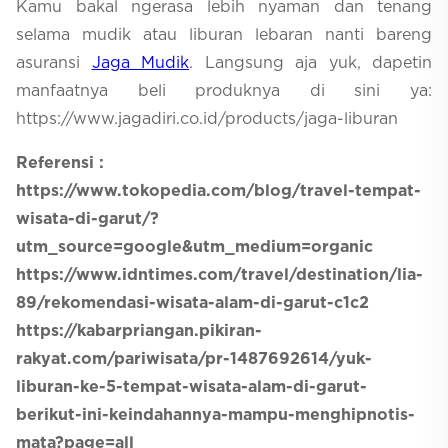
Kamu bakal ngerasa lebih nyaman dan tenang
selama mudik atau liburan lebaran nanti bareng
asuransi
Jaga Mudik
. Langsung aja yuk, dapetin
manfaatnya beli produknya di sini ya:
https://www.jagadiri.co.id/products/jaga-liburan
Referensi :
https://www.tokopedia.com/blog/travel-tempat-
wisata-di-garut/?
utm_source=google&utm_medium=organic
https://www.idntimes.com/travel/destination/lia-
89/rekomendasi-wisata-alam-di-garut-c1c2
https://kabarpriangan.pikiran-
rakyat.com/pariwisata/pr-1487692614/yuk-
liburan-ke-5-tempat-wisata-alam-di-garut-
berikut-ini-keindahannya-mampu-menghipnotis-
mata?page=all