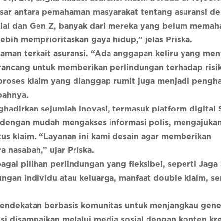
sar antara pemahaman masyarakat tentang asuransi d
nial dan Gen Z, banyak dari mereka yang belum memah
ebih memprioritaskan gaya hidup,” jelas Priska.
ahaman terkait asuransi. “Ada anggapan keliru yang m
irancang untuk memberikan perlindungan terhadap risi
u proses klaim yang dianggap rumit juga menjadi peng
bahnya.
adirkan sejumlah inovasi, termasuk platform digital 
t dengan mudah mengakses informasi polis, mengajukan
tus klaim. “Layanan ini kami desain agar memberikan
nasabah,” ujar Priska.
ai pilihan perlindungan yang fleksibel, seperti Jaga
ungan individu atau keluarga, manfaat double klaim, se
pendekatan berbasis komunitas untuk menjangkau gene
si disampaikan melalui media sosial dengan konten krea