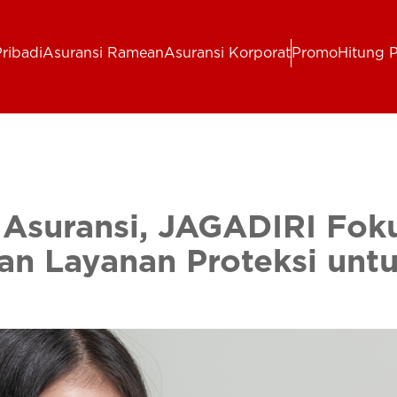
ribadi
Asuransi Ramean
Asuransi Korporat
Promo
Hitung 
Asuransi, JAGADIRI Fok
dan Layanan Proteksi unt