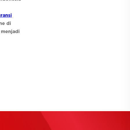
ransi
ne di
 menjadi