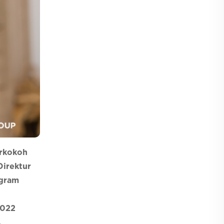
erkokoh
Direktur
ogram
2022
.