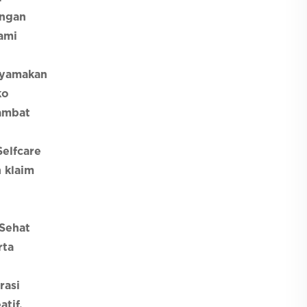
engan
ami
enyamakan
ko
hambat
Selfcare
 klaim
 Sehat
rta
rasi
tif,