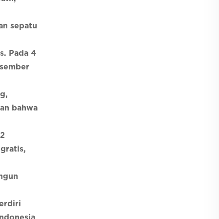
dan sepatu
s. Pada 4
esember
g,
kan bahwa
12
gratis,
angun
rdiri
Indonesia