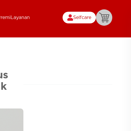
Premi
Layanan
Selfcare
us
uk