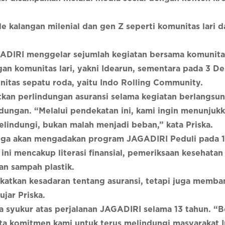
.
le kalangan milenial dan gen Z seperti komunitas lari 
GADIRI menggelar sejumlah kegiatan bersama komunita
n komunitas lari, yakni Idearun, sementara pada 3 D
itas sepatu roda, yaitu Indo Rolling Community.
kan perlindungan asuransi selama kegiatan berlangsun
ndungan. “Melalui pendekatan ini, kami ingin menunjuk
elindungi, bukan malah menjadi beban,” kata Priska.
juga akan mengadakan program JAGADIRI Peduli pada 
i mencakup literasi finansial, pemeriksaan kesehatan 
an sampah plastik.
ngkatkan kesadaran tentang asuransi, tetapi juga memb
jar Priska.
syukur atas perjalanan JAGADIRI selama 13 tahun. “Be
ata komitmen kami untuk terus melindungi masyarakat 