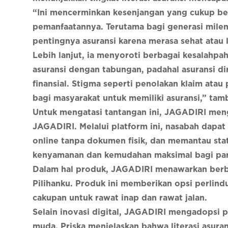
“Ini mencerminkan kesenjangan yang cukup be
pemanfaatannya. Terutama bagi generasi mile
pentingnya asuransi karena merasa sehat atau l
Lebih lanjut, ia menyoroti berbagai kesalahp
asuransi dengan tabungan, padahal asuransi d
finansial. Stigma seperti penolakan klaim ata
bagi masyarakat untuk memiliki asuransi,” tam
Untuk mengatasi tantangan ini, JAGADIRI mengh
JAGADIRI. Melalui platform ini, nasabah dapa
online tanpa dokumen fisik, dan memantau sta
kenyamanan dan kemudahan maksimal bagi para 
Dalam hal produk, JAGADIRI menawarkan berbag
Pilihanku. Produk ini memberikan opsi perlind
cakupan untuk rawat inap dan rawat jalan.
Selain inovasi digital, JAGADIRI mengadopsi 
muda. Priska menjelaskan bahwa literasi asuran