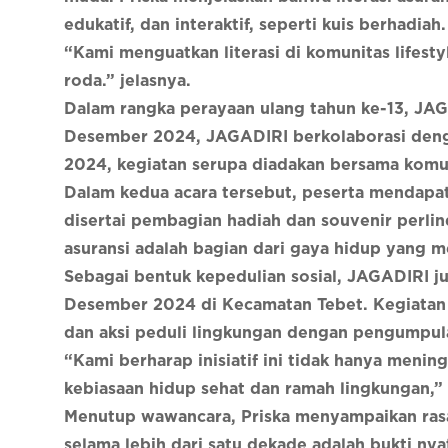
edukatif, dan interaktif, seperti kuis berhadiah
“Kami menguatkan literasi di komunitas lifesty
roda.” jelasnya.
Dalam rangka perayaan ulang tahun ke-13, JA
Desember 2024, JAGADIRI berkolaborasi denga
2024, kegiatan serupa diadakan bersama komun
Dalam kedua acara tersebut, peserta mendapat
disertai pembagian hadiah dan souvenir perli
asuransi adalah bagian dari gaya hidup yang m
Sebagai bentuk kepedulian sosial, JAGADIRI 
Desember 2024 di Kecamatan Tebet. Kegiatan in
dan aksi peduli lingkungan dengan pengumpul
“Kami berharap inisiatif ini tidak hanya meni
kebiasaan hidup sehat dan ramah lingkungan,” u
Menutup wawancara, Priska menyampaikan rasa 
selama lebih dari satu dekade adalah bukti ny