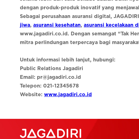
dengan produk-produk inovatif yang menjawa
Sebagai perusahaan asuransi digital, JAGAD
jiwa
,
asuransi kesehatan
,
asuransi kecelakaan di
www.jagadiri.co.id. Dengan semangat “Tak He
mitra perlindungan terpercaya bagi masyaraka
Untuk informasi lebih lanjut, hubungi:
Public Relations Jagadiri
Email: pr@jagadiri.co.id
Telepon: 021-12345678
Website:
www.jagadiri.co.id