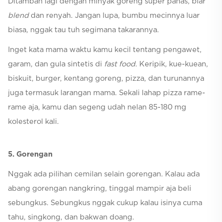
Ditambah lagi dengan minyak goreng super panas, biar
blend
dan renyah. Jangan lupa, bumbu mecinnya luar
biasa, nggak tau tuh segimana takarannya.
Inget kata mama waktu kamu kecil tentang pengawet,
garam, dan gula sintetis di
fast food
. Keripik, kue-kuean,
biskuit, burger, kentang goreng, pizza, dan turunannya
juga termasuk larangan mama. Sekali lahap pizza rame-
rame aja, kamu dan segeng udah nelan 85-180 mg
kolesterol kali.
5. Gorengan
Nggak ada pilihan cemilan selain gorengan. Kalau ada
abang gorengan nangkring, tinggal mampir aja beli
sebungkus. Sebungkus nggak cukup kalau isinya cuma
tahu, singkong, dan bakwan doang.