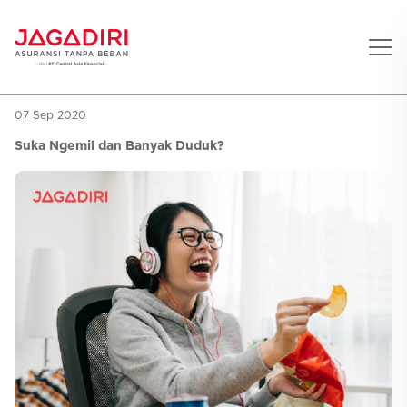
07 Sep 2020
Beranda
Suka Ngemil dan Banyak Duduk?
Asuransi Pribadi
Sehat
Asuransi Ramean
Aman
Jaga Konser
Jiwa
Asuransi Korporat
Jaga Liburan
Gigi
Asuransi Jiwa
Jaga Aman Instan
Oto
Asuransi Kecelakaan
Jaga Gamers
Lifestyle
Asuransi Kesehatan
Promo
Hitung Premi
Layanan