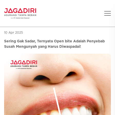
10 Apr 2025
Beranda
Sering Gak Sadar, Ternyata Open bite Adalah Penyebab
Asuransi Pribadi
Susah Mengunyah yang Harus Diwaspadai!
Sehat
Asuransi Ramean
Aman
Jaga Konser
Jiwa
Asuransi Korporat
Jaga Liburan
Gigi
Asuransi Jiwa
Jaga Aman Instan
Oto
Asuransi Kecelakaan
Jaga Gamers
Lifestyle
Asuransi Kesehatan
Promo
Hitung Premi
Layanan