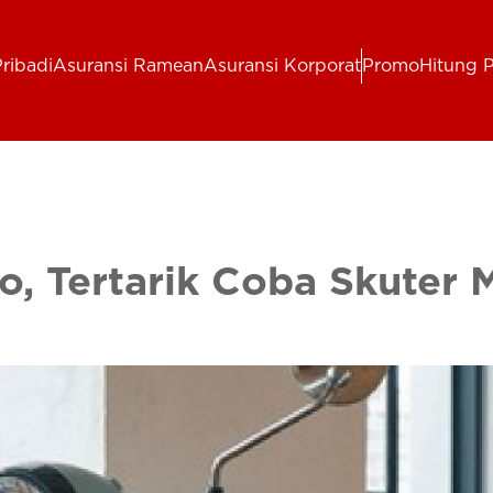
ribadi
Asuransi Ramean
Asuransi Korporat
Promo
Hitung 
, Tertarik Coba Skuter 