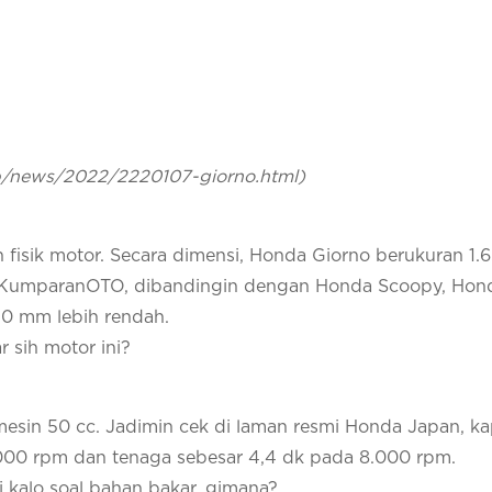
p/news/2022/2220107-giorno.html)
an fisik motor. Secara dimensi, Honda Giorno berukuran 1.
umparanOTO, dibandingin dengan Honda Scoopy, Hond
40 mm lebih rendah.
 sih motor ini?
mesin 50 cc. Jadimin cek di laman resmi Honda Japan, ka
.000 rpm dan tenaga sebesar 4,4 dk pada 8.000 rpm.
kalo soal bahan bakar, gimana?