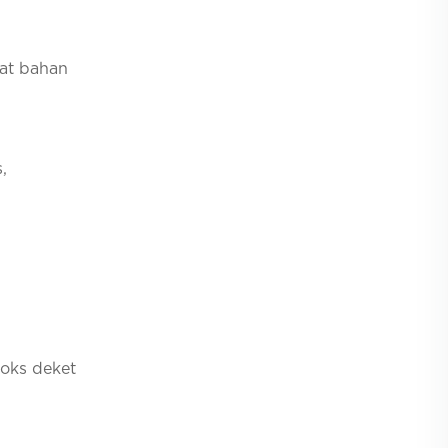
mat bahan
,
boks deket