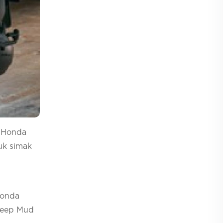
! Honda
Yuk simak
Honda
 Deep Mud