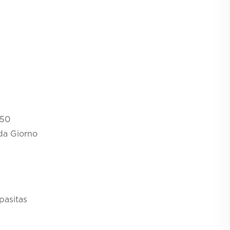
650
a Giorno
pasitas