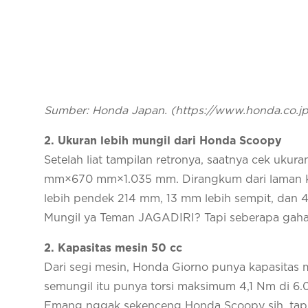
Sumber: Honda Japan. (https://www.honda.co.j
2. Ukuran lebih mungil dari Honda Scoopy
Setelah liat tampilan retronya, saatnya cek ukur
mm×670 mm×1.035 mm. Dirangkum dari laman K
lebih pendek 214 mm, 13 mm lebih sempit, dan 
Mungil ya Teman JAGADIRI? Tapi seberapa gahar
2. Kapasitas mesin 50 cc
Dari segi mesin, Honda Giorno punya kapasitas 
semungil itu punya torsi maksimum 4,1 Nm di 6
Emang nggak sekenceng Honda Scoopy sih, tapi 