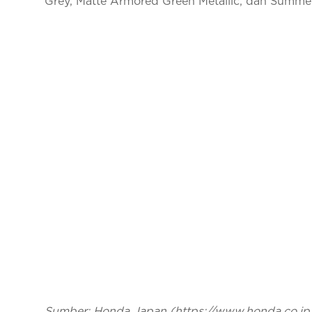
Grey, Matte Armored Green Metallic, dan Summer
Sumber: Honda Japan (https://www.honda.co.