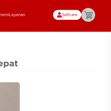
Premi
Layanan
Selfcare
epat