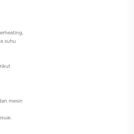
erheating,
ga suhu
ikut
 dan mesin
suai.