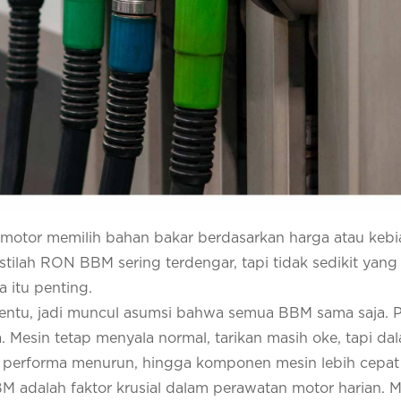
otor memilih bahan bakar berdasarkan harga atau kebi
 Istilah RON BBM sering terdengar, tapi tidak sedikit yang
 itu penting.
ertentu, jadi muncul asumsi bahwa semua BBM sama saja. 
a. Mesin tetap menyala normal, tarikan masih oke, tapi da
, performa menurun, hingga komponen mesin lebih cepat
adalah faktor krusial dalam perawatan motor harian. 