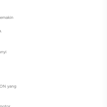
 semakin
.
unyi
 RON yang
motor