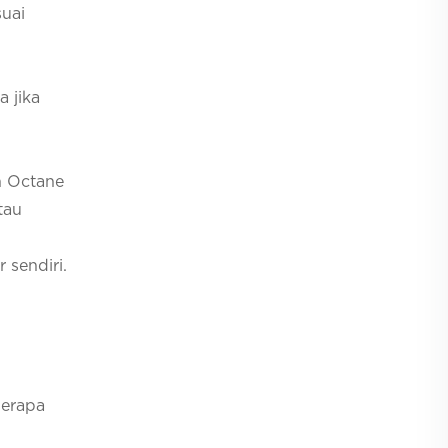
suai
 jika
h Octane
tau
sendiri.
berapa