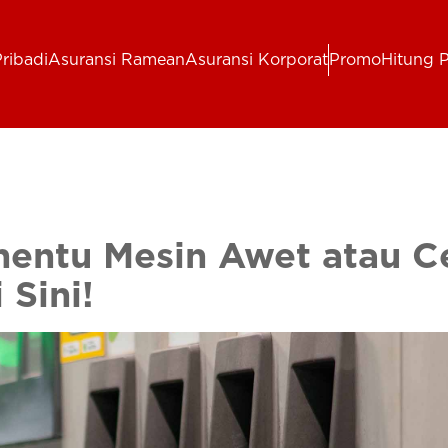
ribadi
Asuransi Ramean
Asuransi Korporat
Promo
Hitung 
entu Mesin Awet atau C
 Sini!