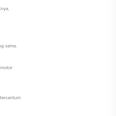
tnya,
ng sama.
 motor
 tercantum