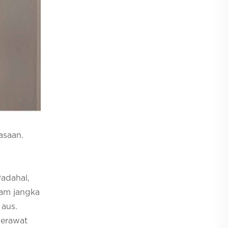
asaan.
Padahal,
lam jangka
 aus.
Merawat