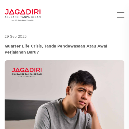
29 Sep 2025
Beranda
Quarter Life Crisis, Tanda Pendewasaan Atau Awal
Asuransi Pribadi
Perjalanan Baru?
Sehat
Asuransi Ramean
Aman
Jaga Konser
Jiwa
Asuransi Korporat
Jaga Liburan
Gigi
Asuransi Jiwa
Jaga Aman Instan
Oto
Asuransi Kecelakaan
Jaga Gamers
Lifestyle
Asuransi Kesehatan
Promo
Hitung Premi
Layanan