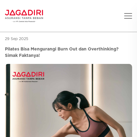
29 Sep 2025
Beranda
Pilates Bisa Mengurangi Burn Out dan Overthinking?
Asuransi Pribadi
Simak Faktanya!
Sehat
Asuransi Ramean
Aman
Jaga Konser
Jiwa
Asuransi Korporat
Jaga Liburan
Gigi
Asuransi Jiwa
Jaga Aman Instan
Oto
Asuransi Kecelakaan
Jaga Gamers
Lifestyle
Asuransi Kesehatan
Promo
Hitung Premi
Layanan