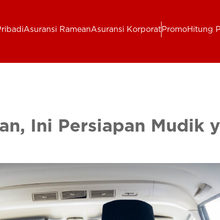
ribadi
Asuransi Ramean
Asuransi Korporat
Promo
Hitung 
n, Ini Persiapan Mudik 