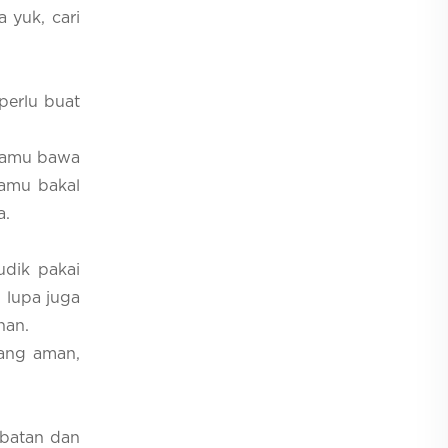
 yuk, cari
perlu buat
 kamu bawa
kamu bakal
a.
udik pakai
n lupa juga
nan.
yang aman,
obatan dan