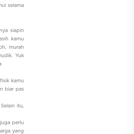
mui selama
nya siapin
kasih kamu
loh, murah
mudik. Yuk
a
fisik kamu
n biar pas
elain itu,
juga perlu
uarga yang