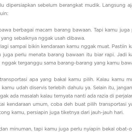
lu dipersiapkan sebelum berangkat mudik. Langsung aja
uin:
 bawa berbagai macam barang bawaan. Tapi kamu juga 
a yang sebaiknya nggak usah dibawa.
lagi sampai bikin kendaraan kamu nggak muat. Pastiin
 juga perlu menata barang bawaan itu biar rapi. Jadi 
na nggak terganggu sama barang-barang yang kamu baw
transportasi apa yang bakal kamu pilih. Kalau kamu m
 kamu udah diservis terlebih dahulu ya. Selain itu, janga
ak ada masalah kalau ternyata nanti ada razia di perjala
i kendaraan umum, coba deh buat pilih transportasi 
g kamu, persiapin juga tiketnya dari jauh-jauh hari.
an minuman, tapi kamu juga perlu nyiapin bekal obat-