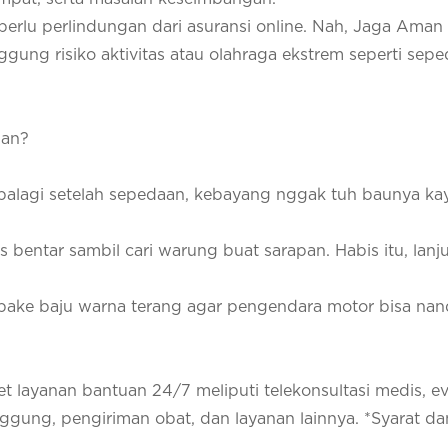
perlu perlindungan dari asuransi online. Nah, Jaga Aman
gung risiko aktivitas atau olahraga ekstrem seperti sepe
man?
Apalagi setelah sepedaan, kebayang nggak tuh baunya ka
ntar sambil cari warung buat sarapan. Habis itu, lanjut
ake baju warna terang agar pengendara motor bisa na
t layanan bantuan 24/7 meliputi telekonsultasi medis, e
anggung, pengiriman obat, dan layanan lainnya. *Syarat da