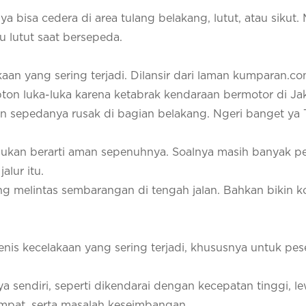
a bisa cedera di area tulang belakang, lutut, atau sikut.
u lutut saat bersepeda.
akaan yang sering terjadi. Dilansir dari laman kumparan.c
ton luka-luka karena ketabrak kendaraan bermotor di Jak
dan sepedanya rusak di bagian belakang. Ngeri banget ya
, bukan berarti aman sepenuhnya. Soalnya masih banyak 
alur itu.
g melintas sembarangan di tengah jalan. Bahkan bikin k
nis kecelakaan yang sering terjadi, khususnya untuk pe
a sendiri, seperti dikendarai dengan kecepatan tinggi, le
ompat, serta masalah keseimbangan.