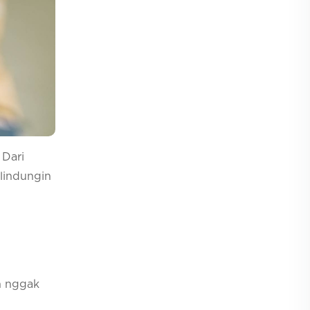
 Dari
ilindungin
n nggak