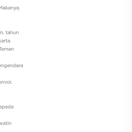
 Makanya,
om, tahun
arta.
 Teman
pengendara
onvoi.
sepeda
watin