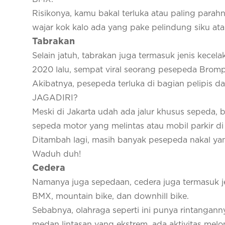
Risikonya, kamu bakal terluka atau paling parahny
wajar kok kalo ada yang pake pelindung siku ata
Tabrakan
Selain jatuh, tabrakan juga termasuk jenis kecel
2020 lalu, sempat viral seorang pesepeda Bromp
Akibatnya, pesepeda terluka di bagian pelipis 
JAGADIRI?
Meski di Jakarta udah ada jalur khusus sepeda
sepeda motor yang melintas atau mobil parkir di j
Ditambah lagi, masih banyak pesepeda nakal yan
Waduh duh!
Cedera
Namanya juga sepedaan, cedera juga termasuk je
BMX, mountain bike, dan downhill bike.
Sebabnya, olahraga seperti ini punya rintanganny
medan lintasan yang ekstrem, ada aktivitas mel