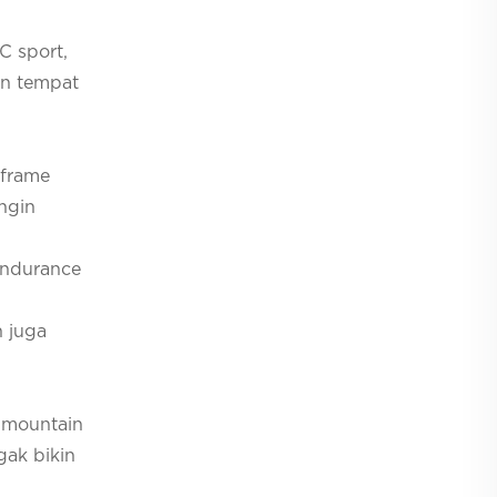
C sport,
in tempat
 frame
ngin
 endurance
n juga
a mountain
gak bikin