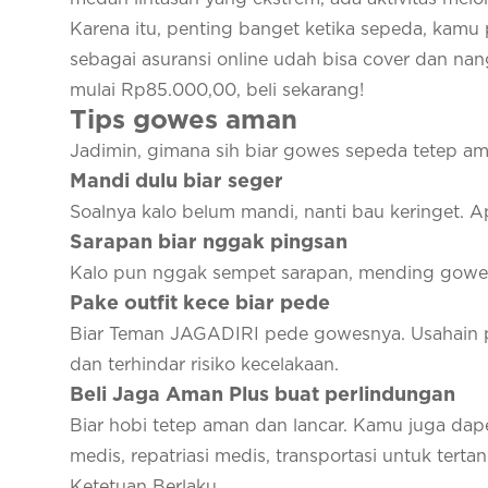
Karena itu, penting banget ketika sepeda, kamu 
sebagai asuransi online udah bisa cover dan nang
mulai Rp85.000,00, beli sekarang!
Tips gowes aman
Jadimin, gimana sih biar gowes sepeda tetep a
Mandi dulu biar seger
Soalnya kalo belum mandi, nanti bau keringet. 
Sarapan biar nggak pingsan
Kalo pun nggak sempet sarapan, mending gowes be
Pake outfit kece biar pede
Biar Teman JAGADIRI pede gowesnya. Usahain p
dan terhindar risiko kecelakaan.
Beli Jaga Aman Plus buat perlindungan
Biar hobi tetep aman dan lancar. Kamu juga dape
medis, repatriasi medis, transportasi untuk tert
Ketetuan Berlaku.