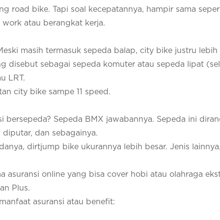
ang road bike. Tapi soal kecepatannya, hampir sama seper
 work atau berangkat kerja.
 Meski masih termasuk sepeda balap, city bike justru lebih
ing disebut sebagai sepeda komuter atau sepeda lipat (sel
au LRT.
an city bike sampe 11 speed.
i bersepeda? Sepeda BMX jawabannya. Sepeda ini dira
 diputar, dan sebagainya.
danya, dirtjump bike ukurannya lebih besar. Jenis lainnya
 asuransi online yang bisa cover hobi atau olahraga eks
an Plus.
anfaat asuransi atau benefit: