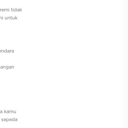
remi tidak
mi untuk
endara
mbangan
ka kamu
a sepeda