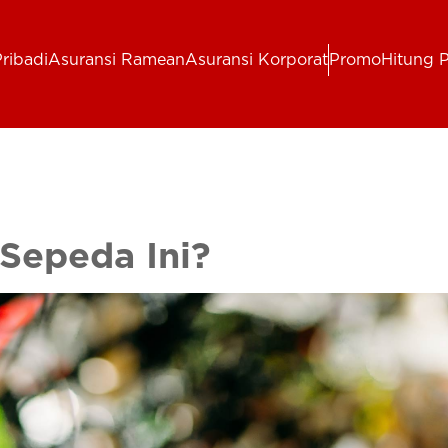
ribadi
Asuransi Ramean
Asuransi Korporat
Promo
Hitung 
Sepeda Ini?