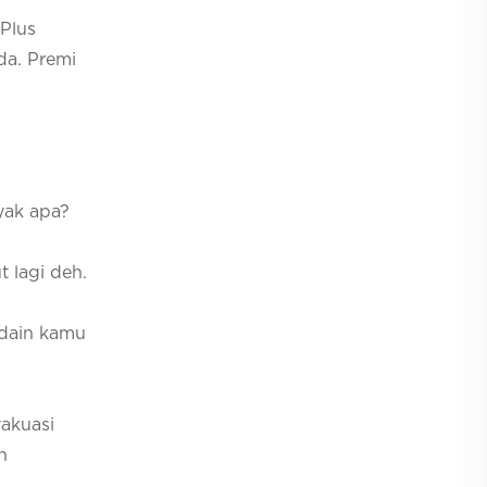
 Plus
da. Premi
yak apa?
 lagi deh.
ndain kamu
vakuasi
n