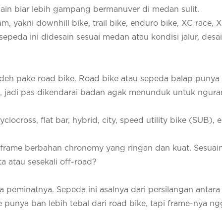
ain biar lebih gampang bermanuver di medan sulit.
 yakni downhill bike, trail bike, enduro bike, XC race, X
epeda ini didesain sesuai medan atau kondisi jalur, desa
ba deh pake road bike. Road bike atau sepeda balap punya
h, jadi pas dikendarai badan agak menunduk untuk ngura
locross, flat bar, hybrid, city, speed utility bike (SUB),
h frame berbahan chronomy yang ringan dan kuat. Sesuai
 atau sesekali off-road?
a peminatnya. Sepeda ini asalnya dari persilangan antar
e punya ban lebih tebal dari road bike, tapi frame-nya ng