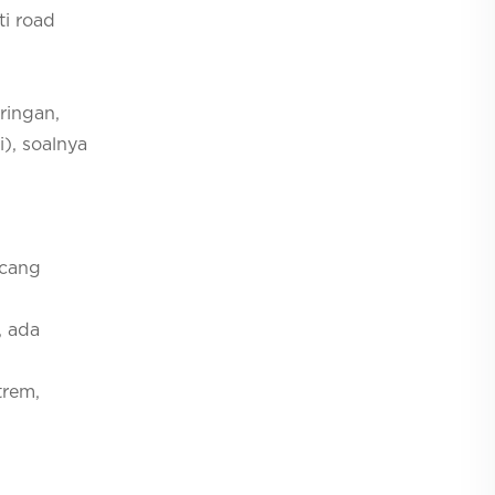
ti road
 ringan,
i), soalnya
ncang
, ada
trem,