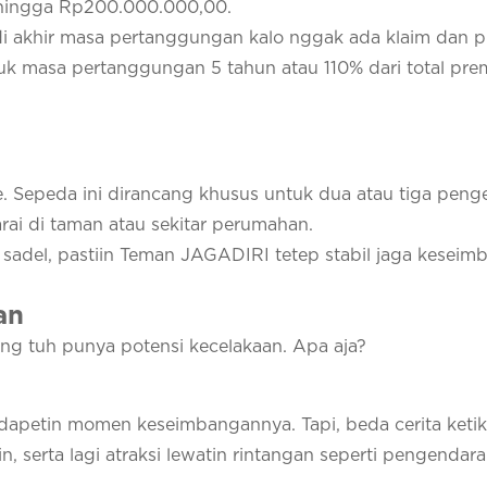
 hingga Rp200.000.000,00.
di akhir masa pertanggungan kalo nggak ada klaim dan p
tuk masa pertanggungan 5 tahun atau 110% dari total pre
. Sepeda ini dirancang khusus untuk dua atau tiga peng
ai di taman atau sekitar perumahan.
ga sadel, pastiin Teman JAGADIRI tetep stabil jaga kesei
an
sing tuh punya potensi kecelakaan. Apa aja?
 dapetin momen keseimbangannya. Tapi, beda cerita keti
cin, serta lagi atraksi lewatin rintangan seperti pengendar