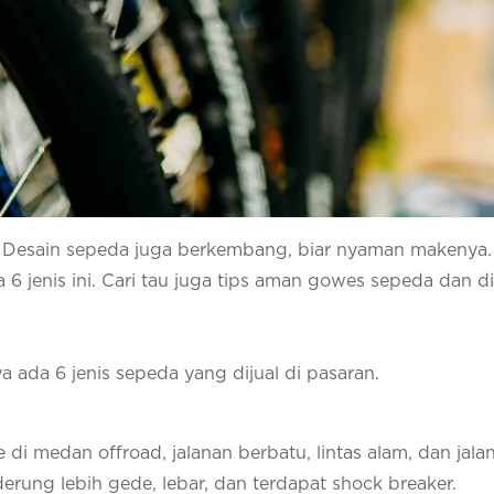
ri. Desain sepeda juga berkembang, biar nyaman makenya.
6 jenis ini. Cari tau juga tips aman gowes sepeda dan d
ada 6 jenis sepeda yang dijual di pasaran.
i medan offroad, jalanan berbatu, lintas alam, dan jala
derung lebih gede, lebar, dan terdapat shock breaker.