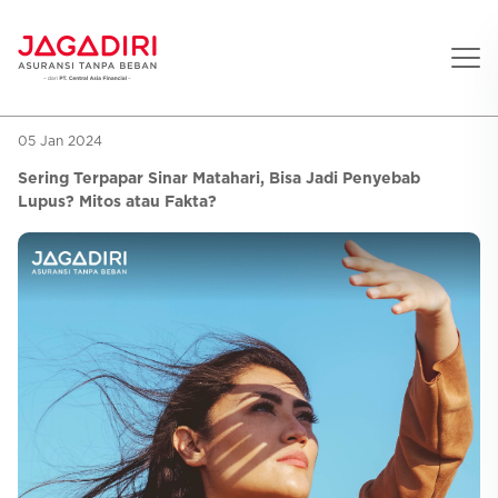
05 Jan 2024
Beranda
Sering Terpapar Sinar Matahari, Bisa Jadi Penyebab
Asuransi Pribadi
Lupus? Mitos atau Fakta?
Sehat
Asuransi Ramean
Aman
Jaga Konser
Jiwa
Asuransi Korporat
Jaga Liburan
Gigi
Asuransi Jiwa
Jaga Aman Instan
Oto
Asuransi Kecelakaan
Jaga Gamers
Lifestyle
Asuransi Kesehatan
Promo
Hitung Premi
Layanan