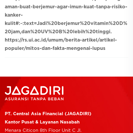
aman-buat-berjemur-agar-imun-kuat-tanpa-risiko-
kanker-
kulit#:~:text=Jadi%20berjemur%20vitamin%20D%
20jam,dan%20UV%20B%20lebih%20tinggi.
https://rs.ui.ac.id/umum/berita-artikel/artikel-
populer/mitos-dan-fakta-mengenai-lupus
PT. Central Asia Financial (JAGADIRI)
Kantor Pusat & Layanan Nasabah
Menara Citicon 8th Floor Unit C Jl.