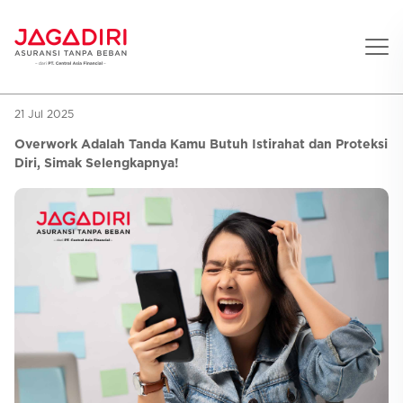
21 Jul 2025
Beranda
Overwork Adalah Tanda Kamu Butuh Istirahat dan Proteksi
Asuransi Pribadi
Diri, Simak Selengkapnya!
Sehat
Asuransi Ramean
Aman
Jaga Konser
Jiwa
Asuransi Korporat
Jaga Liburan
Gigi
Asuransi Jiwa
Jaga Aman Instan
Oto
Asuransi Kecelakaan
Jaga Gamers
Lifestyle
Asuransi Kesehatan
Promo
Hitung Premi
Layanan