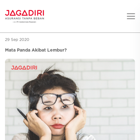
29 Sep 2020
Beranda
Mata Panda Akibat Lembur?
Asuransi Pribadi
Sehat
Asuransi Ramean
Aman
Jaga Konser
Jiwa
Asuransi Korporat
Jaga Liburan
Gigi
Asuransi Jiwa
Jaga Aman Instan
Oto
Asuransi Kecelakaan
Jaga Gamers
Lifestyle
Asuransi Kesehatan
Promo
Hitung Premi
Layanan