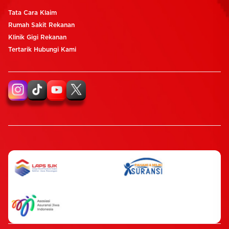
Tata Cara Klaim
Rumah Sakit Rekanan
Klinik Gigi Rekanan
Tertarik Hubungi Kami