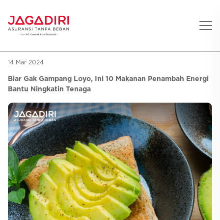
14 Mar 2024
Beranda
Biar Gak Gampang Loyo, Ini 10 Makanan Penambah Energi
Asuransi Pribadi
Bantu Ningkatin Tenaga
Sehat
Asuransi Ramean
Aman
Jaga Konser
Jiwa
Asuransi Korporat
Jaga Liburan
Gigi
Asuransi Jiwa
Jaga Aman Instan
Oto
Asuransi Kecelakaan
Jaga Gamers
Lifestyle
Asuransi Kesehatan
Promo
Hitung Premi
Layanan