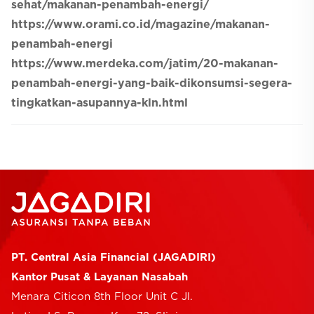
sehat/makanan-penambah-energi/
https://www.orami.co.id/magazine/makanan-
penambah-energi
https://www.merdeka.com/jatim/20-makanan-
penambah-energi-yang-baik-dikonsumsi-segera-
tingkatkan-asupannya-kln.html
PT. Central Asia Financial (JAGADIRI)
Kantor Pusat & Layanan Nasabah
Menara Citicon 8th Floor Unit C Jl.