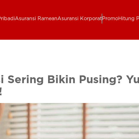
ribadi
Asuransi Ramean
Asuransi Korporat
Promo
Hitung 
i Sering Bikin Pusing? Yu
!