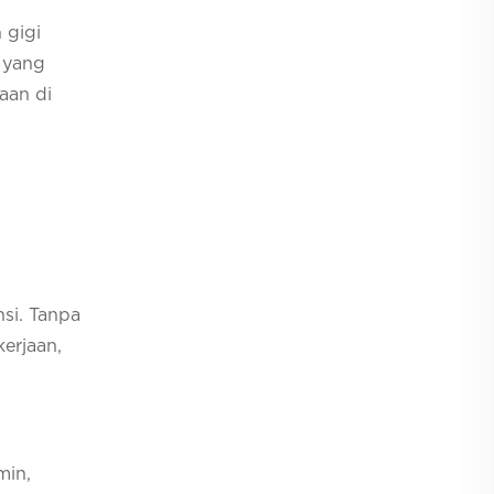
 gigi
) yang
aan di
si. Tanpa
kerjaan,
min,