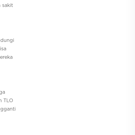
 sakit
ndungi
isa
mereka
gga
an TLO
ngganti