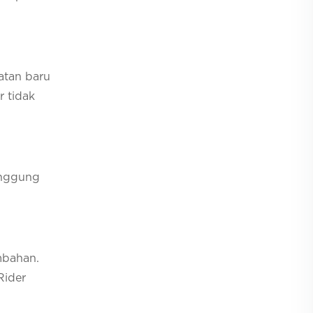
atan baru
r tidak
anggung
mbahan.
Rider