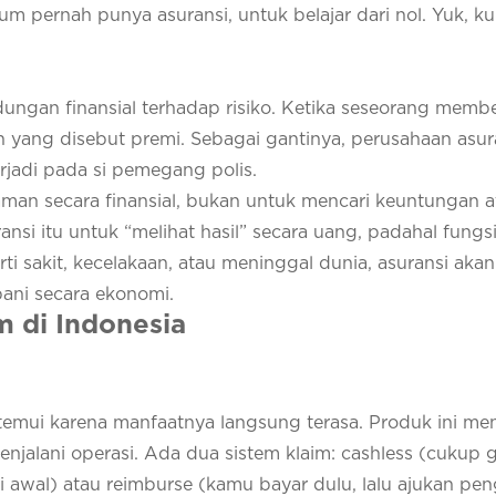
um pernah punya asuransi, untuk belajar dari nol. Yuk, k
dungan finansial terhadap risiko. Ketika seseorang membe
n yang disebut premi. Sebagai gantinya, perusahaan asur
rjadi pada si pemegang polis.
man secara finansial, bukan untuk mencari keuntungan a
nsi itu untuk “melihat hasil” secara uang, padahal fungs
erti sakit, kecelakaan, atau meninggal dunia, asuransi akan
ani secara ekonomi.
m di Indonesia
itemui karena manfaatnya langsung terasa. Produk ini 
menjalani operasi. Ada dua sistem klaim: cashless (cukup 
di awal) atau reimburse (kamu bayar dulu, lalu ajukan pe