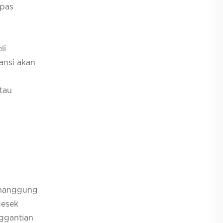
upas
li
ansi akan
tau
i
menanggung
gesek
nggantian