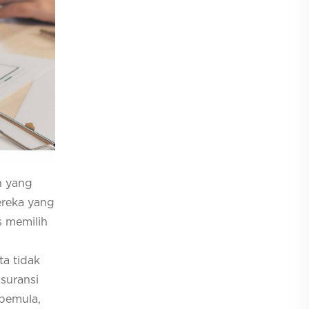
h yang
ereka yang
s memilih
ta tidak
suransi
 pemula,