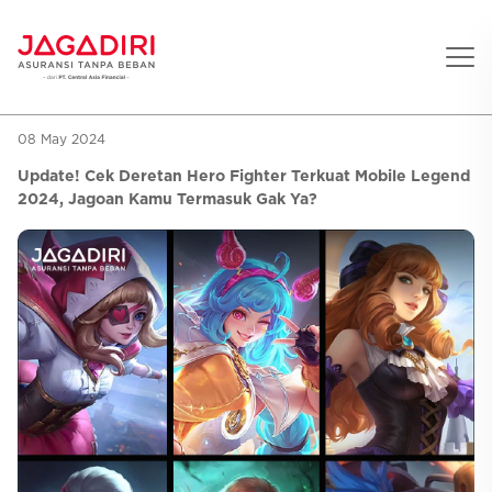
08 May 2024
Beranda
Update! Cek Deretan Hero Fighter Terkuat Mobile Legend
Asuransi Pribadi
2024, Jagoan Kamu Termasuk Gak Ya?
Sehat
Asuransi Ramean
Aman
Jaga Konser
Jiwa
Asuransi Korporat
Jaga Liburan
Gigi
Asuransi Jiwa
Jaga Aman Instan
Oto
Asuransi Kecelakaan
Jaga Gamers
Lifestyle
Asuransi Kesehatan
Promo
Hitung Premi
Layanan