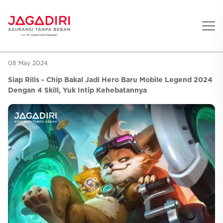
08 May 2024
Beranda
Siap Rilis - Chip Bakal Jadi Hero Baru Mobile Legend 2024
Asuransi Pribadi
Dengan 4 Skill, Yuk Intip Kehebatannya
Sehat
Asuransi Ramean
Aman
Jaga Konser
Jiwa
Asuransi Korporat
Jaga Liburan
Gigi
Asuransi Jiwa
Jaga Aman Instan
Oto
Asuransi Kecelakaan
Jaga Gamers
Lifestyle
Asuransi Kesehatan
Promo
Hitung Premi
Layanan