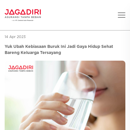
14 Apr 2023
Beranda
Yuk Ubah Kebiasaan Buruk Ini Jadi Gaya Hidup Sehat
Asuransi Pribadi
Bareng Keluarga Tersayang
Sehat
Asuransi Ramean
Aman
Jaga Konser
Jiwa
Asuransi Korporat
Jaga Liburan
Gigi
Asuransi Jiwa
Jaga Aman Instan
Oto
Asuransi Kecelakaan
Jaga Gamers
Lifestyle
Asuransi Kesehatan
Promo
Hitung Premi
Layanan