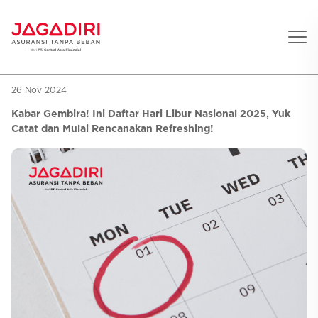
26 Nov 2024
Beranda
Kabar Gembira! Ini Daftar Hari Libur Nasional 2025, Yuk
Asuransi Pribadi
Catat dan Mulai Rencanakan Refreshing!
Sehat
Asuransi Ramean
Aman
Jaga Konser
Jiwa
Asuransi Korporat
Jaga Liburan
Gigi
Asuransi Jiwa
Jaga Aman Instan
Oto
Asuransi Kecelakaan
Jaga Gamers
Lifestyle
Asuransi Kesehatan
Promo
Hitung Premi
Layanan