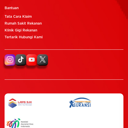
Bantuan
Tata Cara Klaim
Rumah Sakit Rekanan
Klinik Gigi Rekanan
Tertarik Hubungi Kami