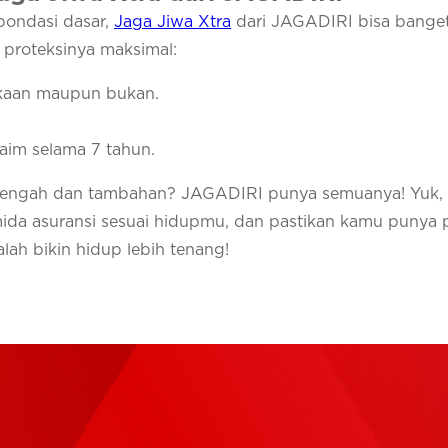
pondasi dasar,
Jaga Jiwa Xtra
dari JAGADIRI bisa banget
i proteksinya maksimal:
akaan maupun bukan.
aim selama 7 tahun.
enengah dan tambahan? JAGADIRI punya semuanya! Yuk,
mida asuransi sesuai hidupmu, dan pastikan kamu punya
alah bikin hidup lebih tenang!