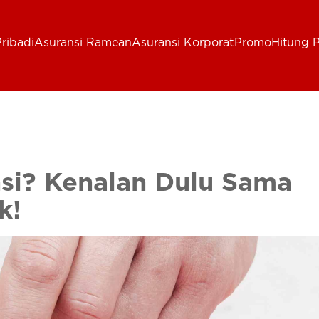
ribadi
Asuransi Ramean
Asuransi Korporat
Promo
Hitung 
nsi? Kenalan Dulu Sama
k!