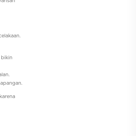
warisan
celakaan.
 bikin
alan.
 lapangan.
karena