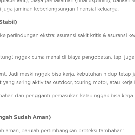
 replacement), biaya pemakaman (final expense), bahkan 
i juga jaminan keberlangsungan finansial keluarga.
Stabil)
 perlindungan ekstra: asuransi sakit kritis & asuransi ke
 jantung) nggak cuma mahal di biaya pengobatan, tapi juga
ent. Jadi meski nggak bisa kerja, kebutuhan hidup tetap j
 yang sering aktivitas outdoor, touring motor, atau kerja
mbahan dan pengganti pemasukan kalau nggak bisa kerja 
engah Sudah Aman)
h aman, barulah pertimbangkan proteksi tambahan: