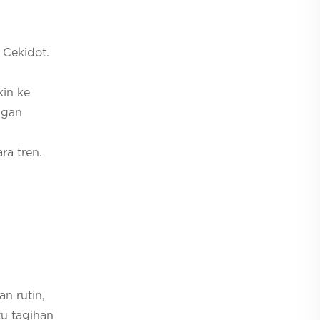
.
 Cekidot.
kin ke
ngan
ra tren.
an rutin,
tu tagihan