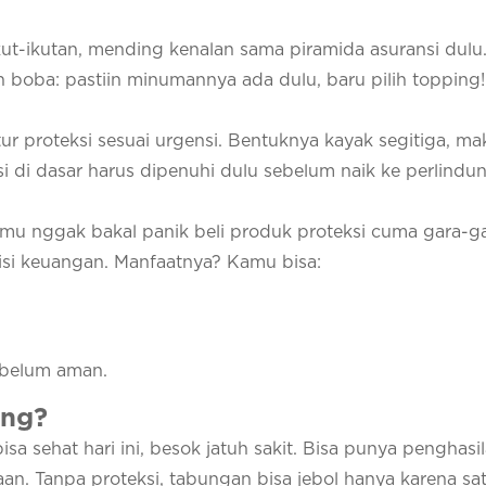
ut-ikutan, mending kenalan sama piramida asuransi dulu
oba: pastiin minumannya ada dulu, baru pilih topping!
ur proteksi sesuai urgensi. Bentuknya kayak segitiga, ma
si di dasar harus dipenuhi dulu sebelum naik ke perlindu
u nggak bakal panik beli produk proteksi cuma gara-ga
isi keuangan. Manfaatnya? Kamu bisa:
 belum aman.
ing?
sa sehat hari ini, besok jatuh sakit. Bisa punya penghasil
akaan. Tanpa proteksi, tabungan bisa jebol hanya karena sa