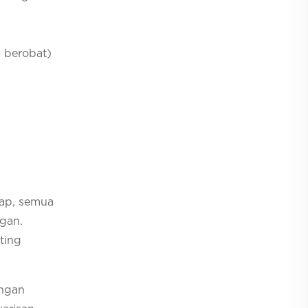
a berobat)
nap, semua
gan.
ting
ungan