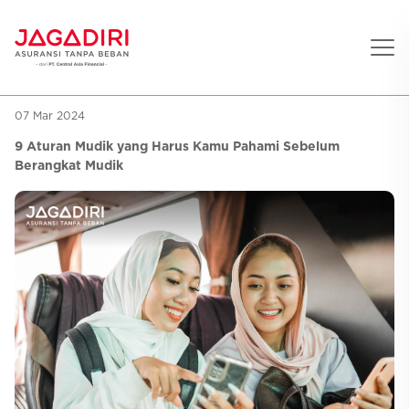
07 Mar 2024
Beranda
9 Aturan Mudik yang Harus Kamu Pahami Sebelum
Asuransi Pribadi
Berangkat Mudik
Sehat
Asuransi Ramean
Aman
Jaga Konser
Jiwa
Asuransi Korporat
Jaga Liburan
Gigi
Asuransi Jiwa
Jaga Aman Instan
Oto
Asuransi Kecelakaan
Jaga Gamers
Lifestyle
Asuransi Kesehatan
Promo
Hitung Premi
Layanan