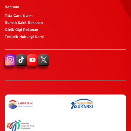
Bantuan
Tata Cara Klaim
Rumah Sakit Rekanan
Klinik Gigi Rekanan
Tertarik Hubungi Kami