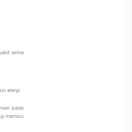
yakit asma
un alergi
masi pada
ang memicu