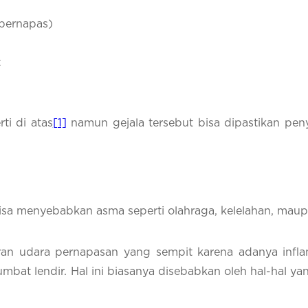
 bernapas)
t
rti
di atas
[1]
namun gejala tersebut bisa dipastikan pen
 bisa menyebabkan asma seperti olahraga, kelelahan, maup
an udara pernapasan yang sempit karena adanya infla
mbat lendir. Hal ini biasanya disebabkan oleh hal-hal y