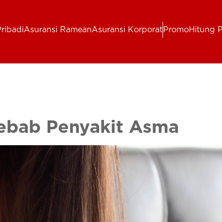
ribadi
Asuransi Ramean
Asuransi Korporat
Promo
Hitung 
ebab Penyakit Asma