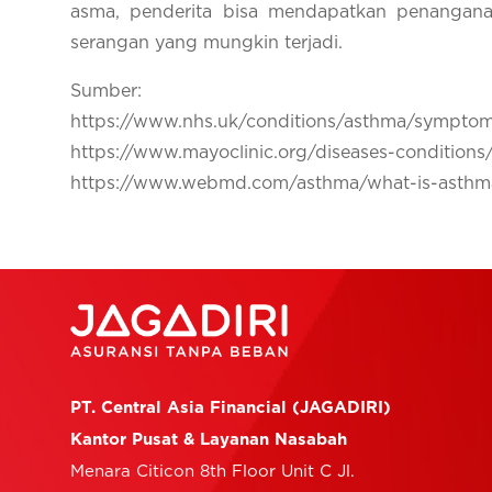
asma, penderita bisa mendapatkan penangana
serangan yang mungkin terjadi.
Sumber:
https://www.nhs.uk/conditions/asthma/sympto
https://www.mayoclinic.org/diseases-conditio
https://www.webmd.com/asthma/what-is-asthm
PT. Central Asia Financial (JAGADIRI)
Kantor Pusat & Layanan Nasabah
Menara Citicon 8th Floor Unit C Jl.