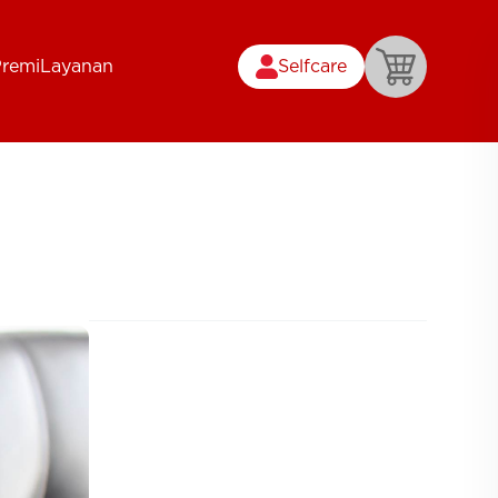
Premi
Layanan
Selfcare