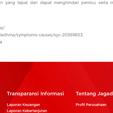
n yang tepat dan dapat menghindari pemicu serta m
ms/
ns/asthma/symptoms-causes/syc-20369653
a
Transparansi Informasi
Tentang Jagadi
Laporan Keuangan
Profil Perusahaan
Laporan Keberlanjutan