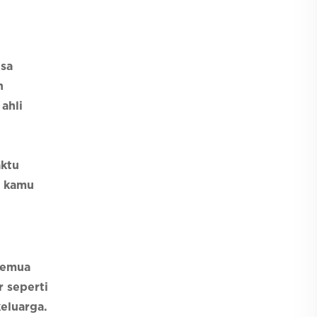
isa
n
ahli
aktu
a kamu
semua
r seperti
eluarga.