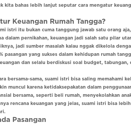
uk kita bahas lebih lanjut seputar cara mengatur keua
gatur Keuangan Rumah Tangga?
 istri itu bukan cuma tanggung jawab satu orang aja,
na dalam pernikahan, keuangan jadi salah satu pilar ut
iknya, jadi sumber masalah kalau nggak dikelola denga
0% pasangan yang sukses dalam kehidupan rumah tang
uangan dan selalu berdiskusi soal budget, tabungan, 
a bersama-sama, suami istri bisa saling memahami k
gkin muncul karena ketidaksepakatan dalam penggunaa
nsial bersama, seperti beli rumah, menyekolahkan anak
a rencana keuangan yang jelas, suami istri bisa lebi
ri.
ada Pasangan