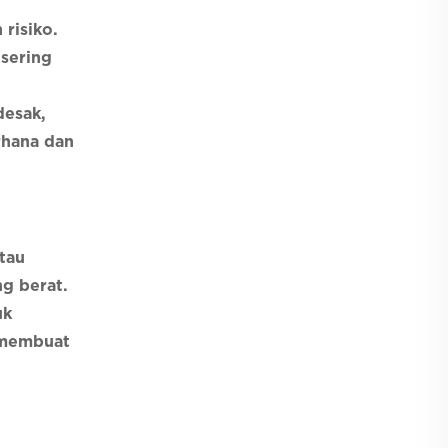
risiko.
 sering
desak,
rhana dan
tau
ng berat.
uk
, membuat