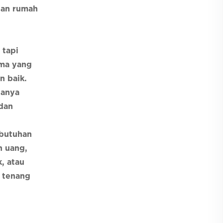
ngan rumah
 tapi
ama yang
n baik.
ganya
dan
ebutuhan
n uang,
, atau
h tenang