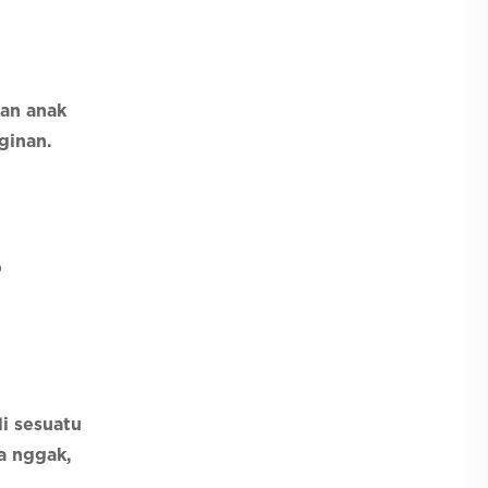
kan anak
ginan.
p
i sesuatu
a nggak,