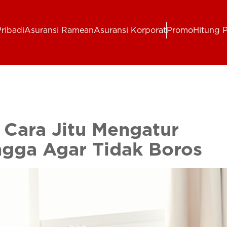
ribadi
Asuransi Ramean
Asuransi Korporat
Promo
Hitung 
 Cara Jitu Mengatur
gga Agar Tidak Boros