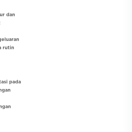
ur dan
t
geluaran
 rutin
tasi pada
angan
angan