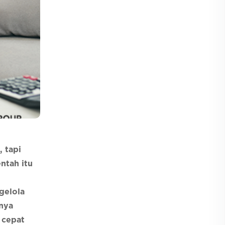
 tapi
ntah itu
gelola
unya
 cepat