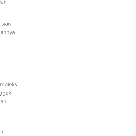
dan
isian
siannya
ompleks
nggak
han.
ih