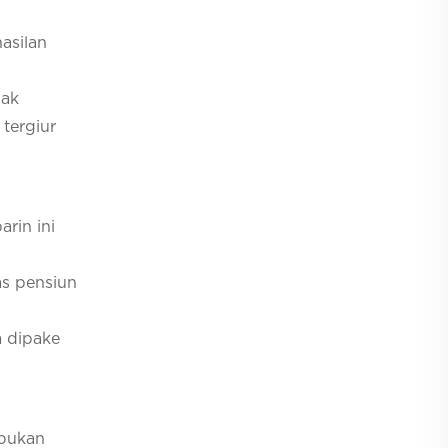
asilan
gak
tergiur
rin ini
as pensiun
a dipake
 bukan