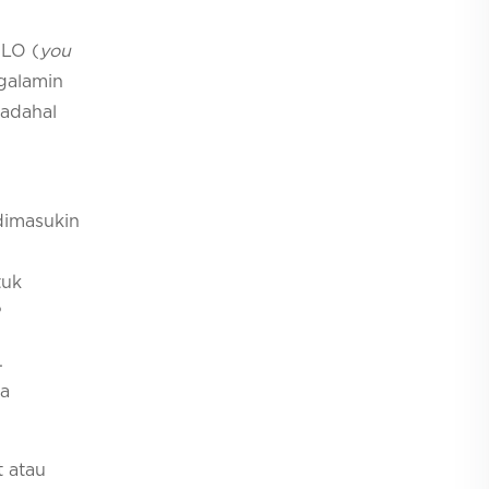
OLO (
you
ngalamin
Padahal
dimasukin
tuk
?
.
ua
t atau