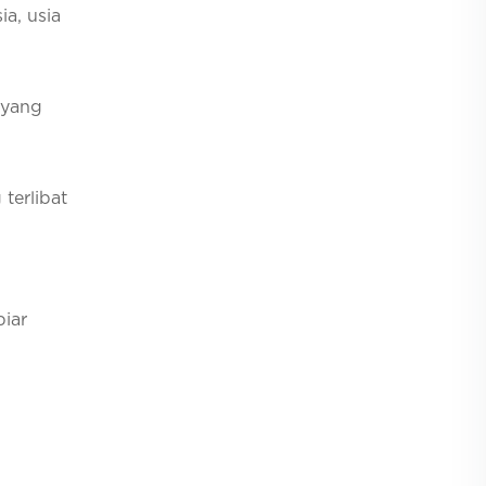
ia, usia
 yang
 terlibat
biar