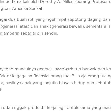
in pertama kali oleh Dorothy A. Miller, seorang Profesor 
ngton, Amerika Serikat.
gai dua buah roti yang ngehimpit sepotong daging dan 
a (generasi atas) dan anak (generasi bawah), sementara i
igambarin sebagai diri sendiri.
enyebab munculnya generasi
sandwic
h tuh banyak dan k
ktor kegagalan finansial orang tua. Bisa aja orang tua 
ta, hasilnya anak yang lanjutin biayain hidup dan kebutu
i:
n udah nggak produktif kerja lagi. Untuk kamu yang mas