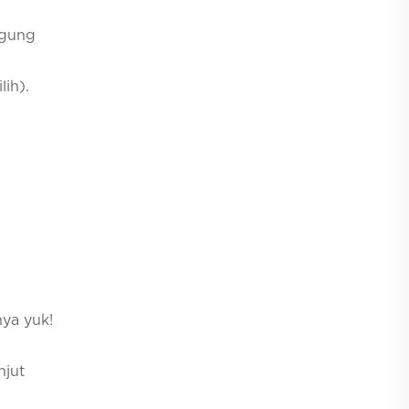
ggung
ih).
ya yuk!
njut