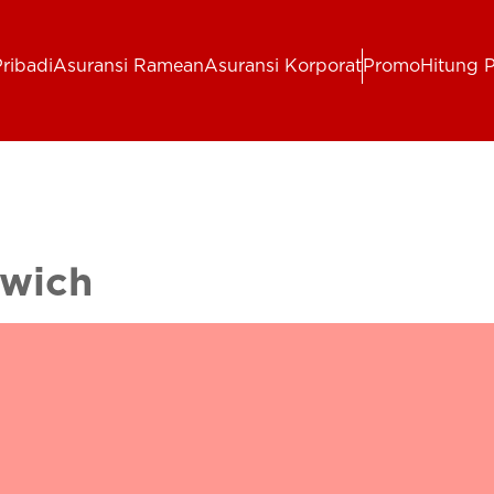
ribadi
Asuransi Ramean
Asuransi Korporat
Promo
Hitung 
dwich