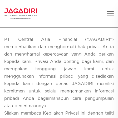
Beranda
PT Central Asia Financial (“JAGADIRI”)
Asuransi Pribadi
memperhatikan dan menghormati hak privasi Anda
Sehat
dan menghargai kepercayaan yang Anda berikan
Asuransi Ramean
Aman
kepada kami. Privasi Anda penting bagi kami, dan
Jaga Konser
Jiwa
Asuransi Korporat
Jaga Liburan
merupakan tanggung jawab kami untuk
Gigi
Asuransi Jiwa
Jaga Aman Instan
menggunakan informasi pribadi yang disediakan
Oto
Asuransi Kecelakaan
Jaga Gamers
Lifestyle
kepada kami dengan benar. JAGADIRI memiliki
Asuransi Kesehatan
Promo
komitmen untuk selalu mengamankan informasi
Hitung Premi
pribadi Anda bagaimanapun cara pengumpulan
Layanan
atau penerimaannya.
Silakan membaca Kebijakan Privasi ini dengan teliti