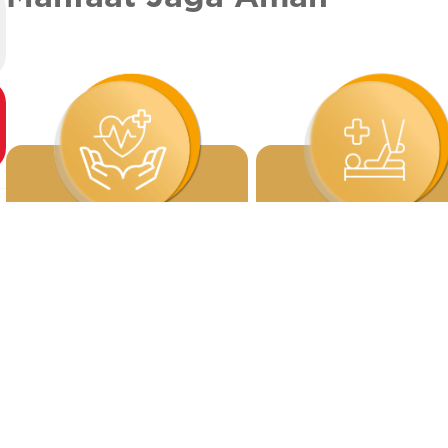
Santunan meninggal
Santunan perawatan
dunia akibat kecelakaan
rumah sakit akibat
kecelakaan
Persyaratan Umum