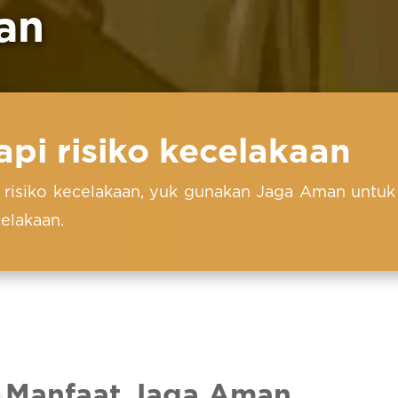
an
pi risiko kecelakaan
a risiko kecelakaan, yuk gunakan Jaga Aman unt
celakaan.
Manfaat Jaga Aman