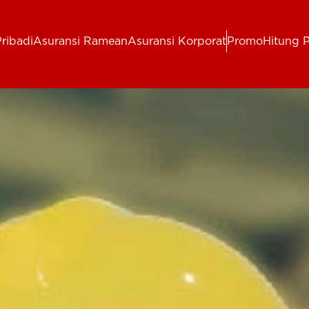
ribadi
Asuransi Ramean
Asuransi Korporat
Promo
Hitung 