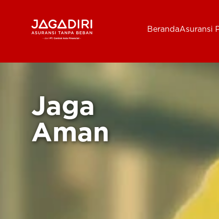
Beranda
Asuransi P
Beranda
Asuransi Pribadi
Sehat
Jaga
Asuransi Ramean
Aman
Jaga Konser
Jiwa
Asuransi Korporat
Aman
Jaga Liburan
Gigi
Asuransi Jiwa
Jaga Aman Instan
Oto
Asuransi Kecelakaan
Jaga Gamers
Lifestyle
Asuransi Kesehatan
Promo
Hitung Premi
Layanan