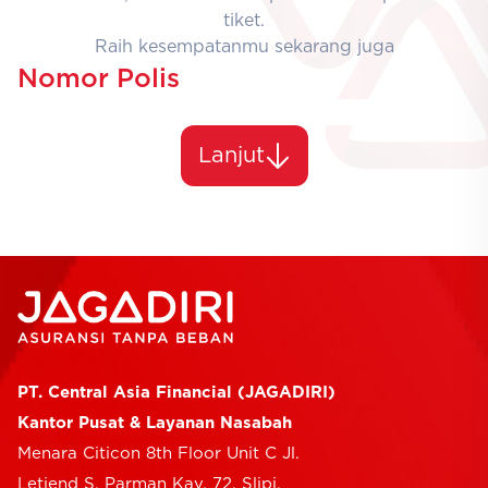
tiket.
Selfcare
Raih kesempatanmu sekarang juga
Nomor Polis
Lanjut
PT. Central Asia Financial (JAGADIRI)
Kantor Pusat & Layanan Nasabah
Menara Citicon 8th Floor Unit C Jl.
Letjend S. Parman Kav. 72, Slipi,